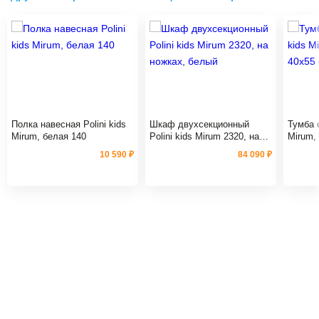
Полка навесная Polini kids
Шкаф двухсекционный
Тумба 
Mirum, белая 140
Polini kids Mirum 2320, на
Mirum,
ножках, белый
см, бе
10 590 ₽
84 090 ₽