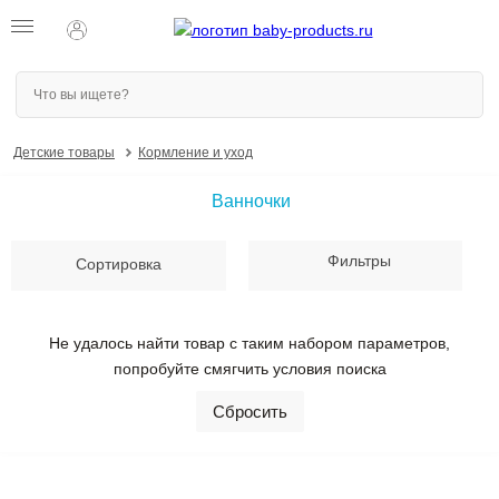
Сортировать по
Цена со скидкой
Детские товары
Кормление и уход
ПРИМЕНИТЬ
От
До
Ванночки
ПРИМЕНИТЬ
Фильтры
Сортировка
Не удалось найти товар с таким набором параметров,
попробуйте смягчить условия поиска
Сбросить