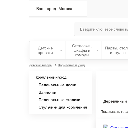
Ваш город
Москва
Стеллажи,
Детские
Парты, сто
шкафы и
кровати
и стулья
комоды
Детские товары
Кормление и уход
Кормление и уход
Пеленальные доски
Ванночки
Пеленальные столики
Деревянный
Стульчики для кормления
Показывать това