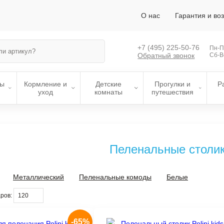
О нас
Гарантия и во
+7 (495)
225-50-76
Пн-Пт
Обратный звонок
Сб-В
лы
Кормление и
Детские
Прогулки и
Р
уход
комнаты
путешествия
Пеленальные столи
Металлический
Пеленальные комоды
Белые
ров:
-65%