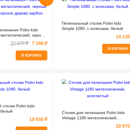
Пеленальный столик Polini kids
Simple 1080, с колесами, белый
еленания Polini kids
0 металлический, черный
14 130
ское дерево карбон
20 970 ₽
7 340 ₽
В КОРЗИНУ
В КОРЗИНУ
столик Polini kids
 белый
Столик для пеленания Polini kids
Vintagе 1180 металлический,
19 650 ₽
золотистый
20 970