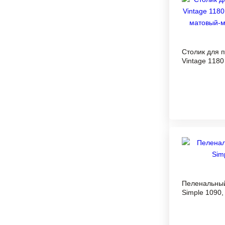
Столик для п
Vintagе 118
матовый-мор
Пеленальный 
Simple 1090,