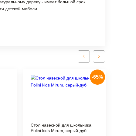
атуральному дереву - имеет большой срок
сти детской мебели.
-65%
Посм
Стол навесной для школьника
Polini kids Mirum, серый-дуб