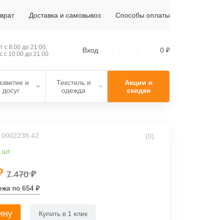
зврат
Доставка и самовывоз
Способы оплаты
 с 8:00 до 21:00,
Вход
0 ₽
с с 10:00 до 21:00
азвитие и
Текстиль и
Акции и
досуг
одежда
скидки
: 0002238.42
(0)
 шт
-65%
 ₽
7 470 ₽
ежа по 654 ₽
ину
Купить в 1 клик