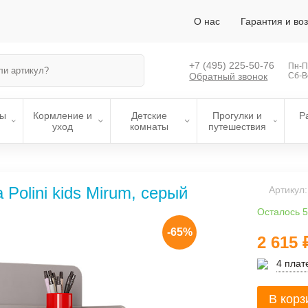
О нас
Гарантия и во
+7 (495)
225-50-76
Пн-Пт
Обратный звонок
Сб-В
лы
Кормление и
Детские
Прогулки и
Р
уход
комнаты
путешествия
Polini kids Mirum, серый
Артикул
Осталось 5
-65%
2 615
4 плат
В корз