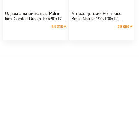
Односпальный матрас Polini
Матрас детский Polini kids
kids Comfort Dream 190х90х12,
Basic Nature 190х100х12,
микрофибра
микрофибра
24 210 ₽
29 860 ₽