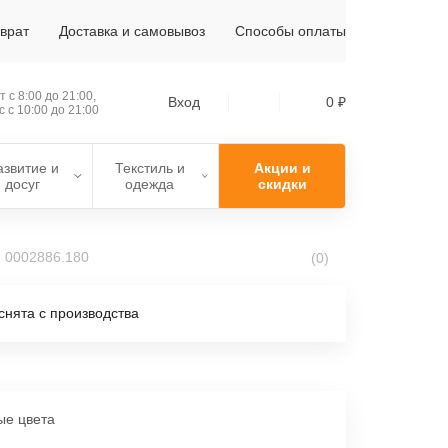
зврат
Доставка и самовывоз
Способы оплаты
 с 8:00 до 21:00,
Вход
0 ₽
с с 10:00 до 21:00
азвитие и
Текстиль и
Акции и
досуг
одежда
скидки
: 0002886.180
(0)
снята с производства
ые цвета