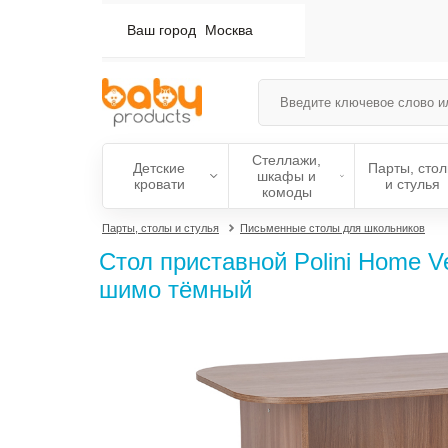
Ваш город
Москва
Стеллажи,
Детские
Парты, сто
шкафы и
кровати
и стулья
комоды
Парты, столы и стулья
Письменные столы для школьников
Стол приставной Polini Home Ve
шимо тёмный