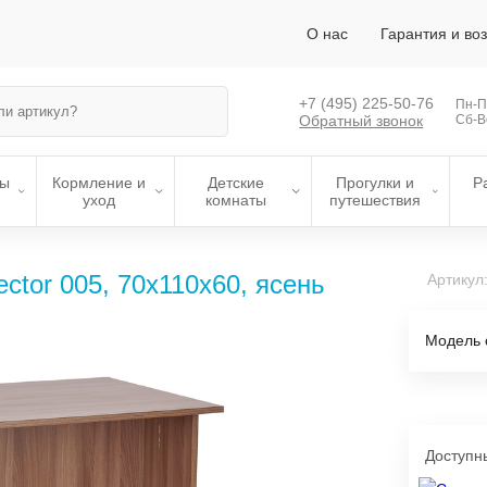
О нас
Гарантия и во
+7 (495)
225-50-76
Пн-Пт
Обратный звонок
Сб-В
лы
Кормление и
Детские
Прогулки и
Р
уход
комнаты
путешествия
ctor 005, 70х110х60, ясень
Артикул
Модель 
Доступн