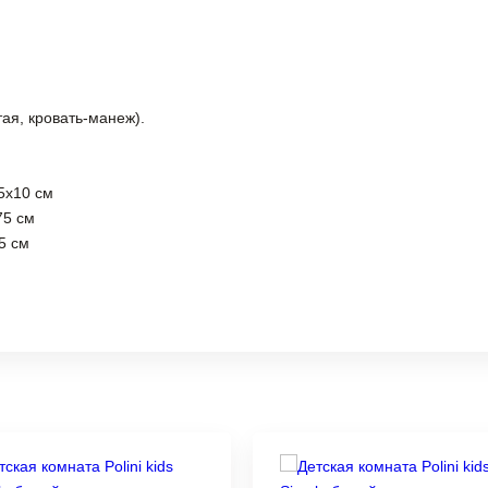
ая, кровать-манеж).
5х10 см
75 см
5 см