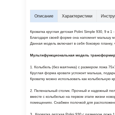
Описание
Характеристики
Инстру
Кроватка круглая детская Polini Simple 930, 9 в 
Благодаря своей форме она напомнит малышу ма
Данная модель включает в себя боковую планку, 
Мультифункциональная модель трансформиру
1. Колыбель (без маятника) с размером ложа 75х
Круглая форма кровати успокоит малыша, подарит
Кроватку можно использовать как колыбельную кр
2. Пеленальный столик. Прочный и надежный пел
вместе с колыбелью на первом этапе жизни нов
помещениях. Снабжен полочкой для расположени
3. Кроватка детская Polini 930 с размером ложа 