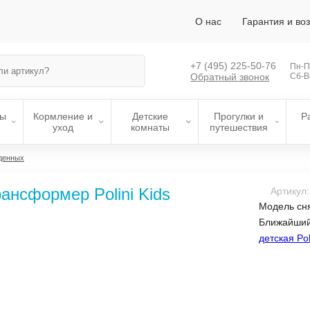
О нас
Гарантия и во
+7 (495)
225-50-76
Пн-Пт
Обратный звонок
Сб-В
лы
Кормление и
Детские
Прогулки и
Р
уход
комнаты
путешествия
денных
ансформер Polini Kids
Артикул
Модель сня
Ближайший
детская Pol