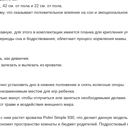
 42 см. от пола и 22 см. от пола.
рму, что оказывает положительное влияние на сон и эмоционально
ставную, для этого в комплектации имеется планка для крепления уг
периоды сна и бодрствования, облегчает процесс кормления мамы.
, как диванчик.
залезать и вылезать из кроватки.
очно установить дно в нижнее положение и снять колесные опоры.
 незаменимым местом для игр ребенка.
лько минут, чтобы отлучиться или заняться необходимыми делами.
т травм и воздействия внешнего мира.
 с ним растет кроватка Polini Simple 930, что делает данную модел
ономит пространство комнаты и бюджет родителей. Подростковый в