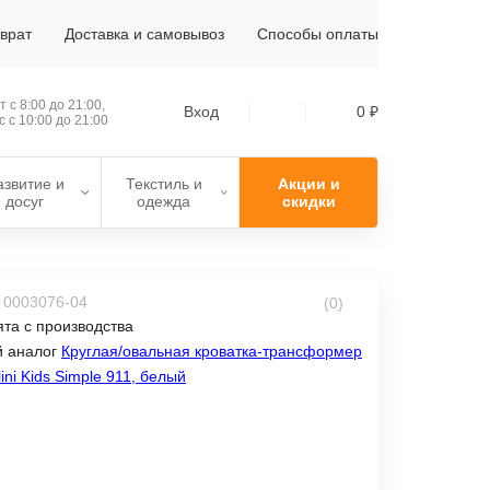
зврат
Доставка и самовывоз
Способы оплаты
 с 8:00 до 21:00,
Вход
0 ₽
с с 10:00 до 21:00
азвитие и
Текстиль и
Акции и
досуг
одежда
скидки
: 0003076-04
(0)
та с производства
 аналог
Круглая/овальная кроватка-трансформер
ini Kids Simple 911, белый