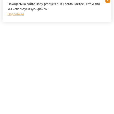
x
Находясь на сайте Baby-products.ru вы соглашаетесь с тем, что
мы используем куки-файлы.
Подробнее
Подпишитесь на наши новости и специальные
предложения
ПОДПИСАТЬСЯ
Я соглашаюсь с политикой конфиденциальности
О КОМПАНИИ
О нас