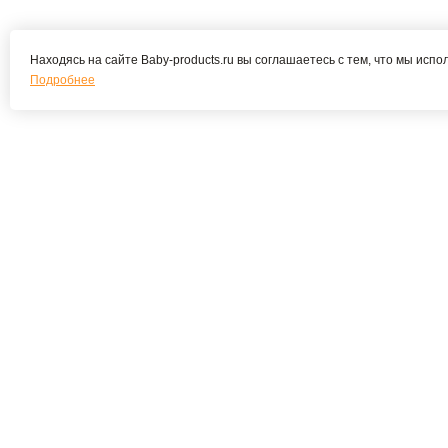
Находясь на сайте Baby-products.ru вы соглашаетесь с тем, что мы испо
Подробнее
Подпишитесь на наши новости и
специальные предложения
О КОМПАНИИ
О нас
Регист