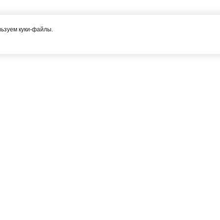
льзуем куки-файлы.
Я соглашаюсь с политикой конфиденциальности
СЕРВИС
рация
Как оформить заказ