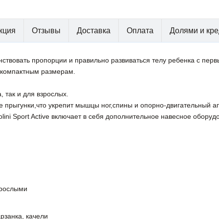
кция
Отзывы
Доставка
Оплата
Долями и кре
твовать пропорции и правильно развиваться телу ребенка с первы
 компактным размерам.
, так и для взрослых.
е прыгунки,что укрепит мышцы ног,спины и опорно-двигательный ап
ini Sport Active включает в себя дополнительное навесное оборуд
зрослыми
арзанка, качели