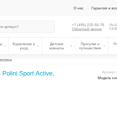
О нас
Гарантия и во
+7 (495)
225-50-76
Пн-Пт
Обратный звонок
Сб-В
лы
Кормление и
Детские
Прогулки и
Р
уход
комнаты
путешествия
омплексы
olini Sport Active,
Артикул:
Модель сня