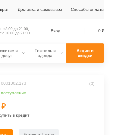
зврат
Доставка и самовывоз
Способы оплаты
 с 8:00 до 21:00,
Вход
0 ₽
с с 10:00 до 21:00
азвитие и
Текстиль и
Акции и
досуг
одежда
скидки
: 0001302.173
(0)
 поступление
 ₽
купить в кредит