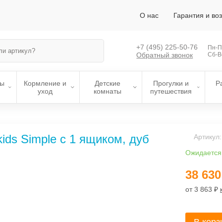
О нас
Гарантия и во
+7 (495)
225-50-76
Пн-Пт
Обратный звонок
Сб-В
лы
Кормление и
Детские
Прогулки и
Р
уход
комнаты
путешествия
ids Simple с 1 ящиком, дуб
Артикул
Ожидается
38 630
от 3 863 ₽