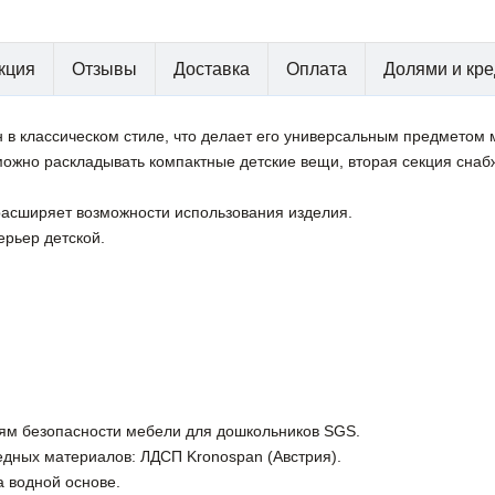
кция
Отзывы
Доставка
Оплата
Долями и кре
н в классическом стиле, что делает его универсальным предметом
е можно раскладывать компактные детские вещи, вторая секция сна
асширяет возможности использования изделия.
ерьер детской.
иям безопасности мебели для дошкольников SGS.
едных материалов: ЛДСП Kronospan (Австрия).
 водной основе.