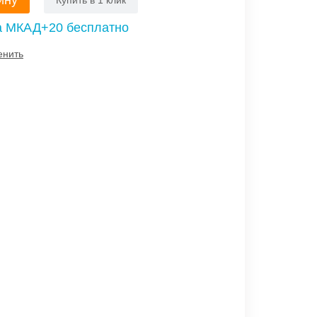
ину
Купить в 1 клик
а МКАД+20 бесплатно
енить