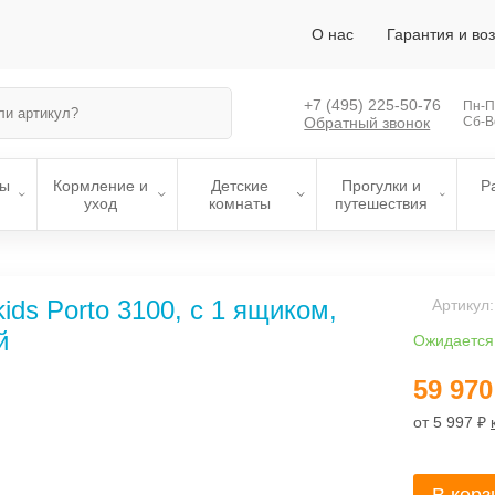
О нас
Гарантия и во
+7 (495)
225-50-76
Пн-Пт
Обратный звонок
Сб-В
лы
Кормление и
Детские
Прогулки и
Р
уход
комнаты
путешествия
ids Porto 3100, с 1 ящиком,
Артикул
й
Ожидается
59 970
от 5 997 ₽