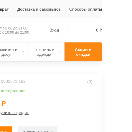
зврат
Доставка и самовывоз
Способы оплаты
 с 8:00 до 21:00,
Вход
0 ₽
с с 10:00 до 21:00
азвитие и
Текстиль и
Акции и
досуг
одежда
скидки
: 0002573.162
(0)
 поступление
 ₽
купить в кредит