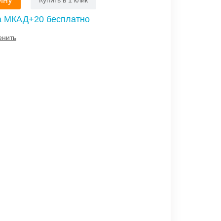
ину
Купить в 1 клик
а МКАД+20 бесплатно
енить