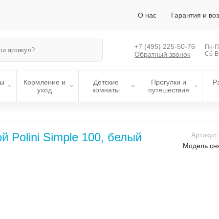
О нас
Гарантия и во
+7 (495)
225-50-76
Пн-Пт
Обратный звонок
Сб-В
лы
Кормление и
Детские
Прогулки и
Р
уход
комнаты
путешествия
й Polini Simple 100, белый
Артикул:
Модель сня