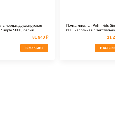
ать-чердак двухъярусная
Полка книжная Polini kids Si
i Simple 5000, белый
800, напольная с текстильн
полочкой, белый
81 940 ₽
11 
В КОРЗИНУ
В КОРЗИ