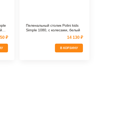
Посм
mple
Пеленальный столик Polini kids
ой
Simple 1080, с колесами, белый
250 ₽
14 130 ₽
НУ
В КОРЗИНУ