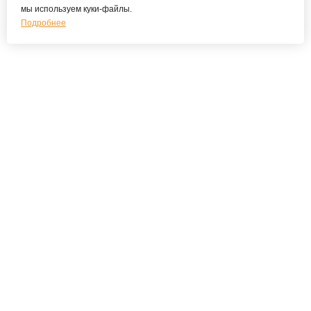
мы используем куки-файлы.
Подробнее
Подпишитесь на наши новости и специальные
предложения
ПОДПИСАТЬСЯ
Я соглашаюсь с политикой конфиденциальности
О КОМПАНИИ
О нас
Наши преимущества