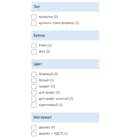
Тип
кроватка (0)
кровать-трансформер (1)
Бренд
Polini (1)
Фея (0)
Цвет
бежевый (0)
белый (1)
графит (0)
дуб крафт (0)
дуб крафт золотой (0)
коричневый (1)
Материал
дерево (0)
дерево + ЛДСП (1)