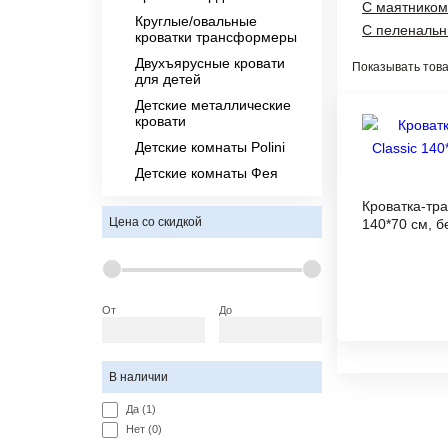
С маятником
Круглые/овальные
С пеленаль
кроватки трансформеры
Двухъярусные кровати
Показывать това
для детей
Детские металлические
кровати
Детские комнаты Polini
Детские комнаты Фея
Кроватка-тра
Цена со скидкой
140*70 см, б
От
До
В наличии
Да (1)
Нет (0)