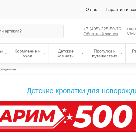
О нас
Гарантия и во
+7 (495)
225-50-76
Пн-Пт
Обратный звонок
Сб-В
лы
Кормление и
Детские
Прогулки и
Р
уход
комнаты
путешествия
орожденных
Детские кроватки для новорожд