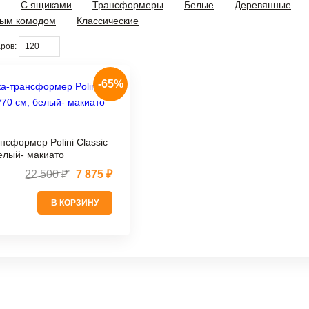
С ящиками
Трансформеры
Белые
Деревянные
ным комодом
Классические
ров:
-65%
нсформер Polini Classic
елый- макиато
22 500 ₽
7 875 ₽
В КОРЗИНУ