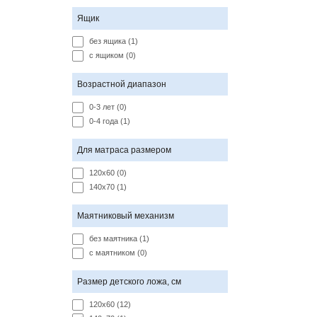
Ящик
без ящика (1)
с ящиком (0)
Возрастной диапазон
0-3 лет (0)
0-4 года (1)
Для матраса размером
120х60 (0)
140х70 (1)
Маятниковый механизм
без маятника (1)
с маятником (0)
Размер детского ложа, см
120х60 (12)