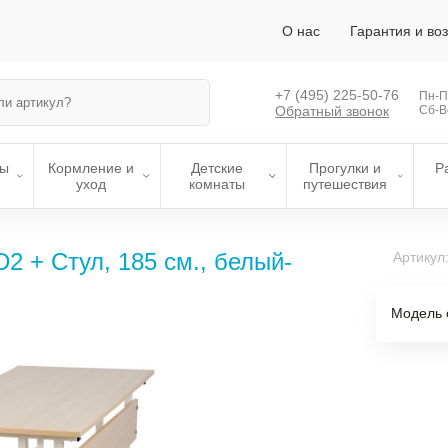
О нас
Гарантия и во
+7 (495)
225-50-76
Пн-Пт
Обратный звонок
Сб-В
лы
Кормление и
Детские
Прогулки и
Р
уход
комнаты
путешествия
D2 + Стул, 185 см., белый-
Артикул
Модель 