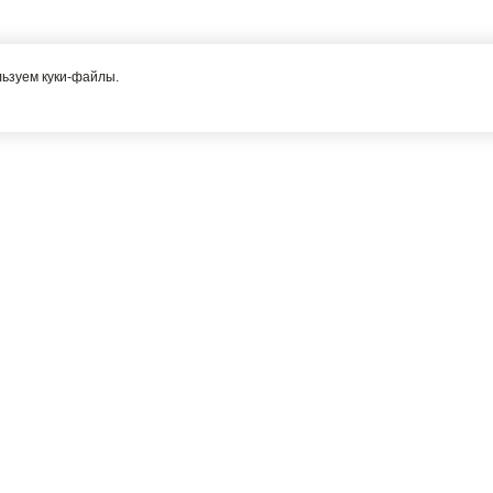
льзуем куки-файлы.
Я соглашаюсь с политикой конфиденциальности
СЕРВИС
рация
Как оформить заказ