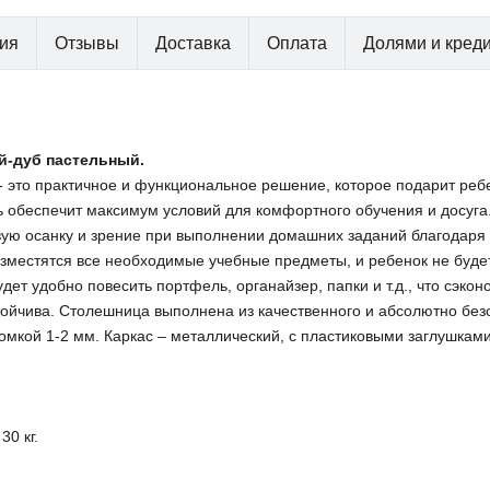
ия
Отзывы
Доставка
Оплата
Долями и кред
лый-дуб пастельный.
пы - это практичное и функциональное решение, которое подарит реб
 обеспечит максимум условий для комфортного обучения и досуга
вую осанку и зрение при выполнении домашних заданий благодаря
зместятся все необходимые учебные предметы, и ребенок не будет
дет удобно повесить портфель, органайзер, папки и т.д., что сэкон
 устойчива. Столешница выполнена из качественного и абсолютно 
омкой 1-2 мм. Каркас – металлический, с пластиковыми заглушкам
0 кг.